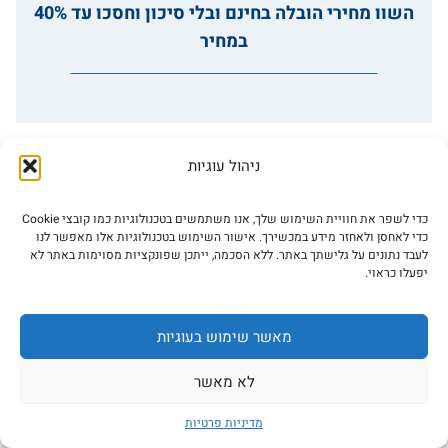
השוו מחירי הובלה בחינם ובלי סיכון וחסכו עד 40%
במחיר
ניהול עוגיות
כדי לשפר את חוויית השימוש שלך, אנו משתמשים בטכנולוגיות כמו קובצי Cookie
ASK5 השוואת מחירי הובלה
כדי לאחסן ולאחזר מידע במכשירך. אישור השימוש בטכנולוגיות אלו מאפשר לנו
לעבד נתונים על גלישתך באתר. ללא הסכמה, ייתכן שפונקציות מסוימות באתר לא
יפעלו כראוי.
טלפון:
053-9426438
יצירת קשר
מאשר שימוש בעוגיות
כתובת: תל חי ראשון לציון 7527761. ניתו להשוות
שירותי
לא מאשר
הובלות בכל הארץ
.
מדיניות פרטיות
אודות