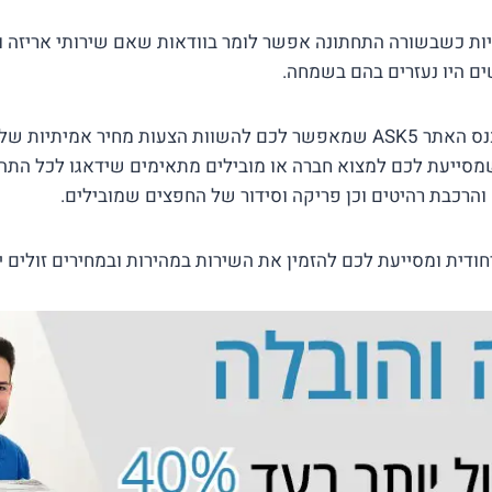
ות כשבשורה התחתונה אפשר לומר בוודאות שאם שירותי אריזה וה
שים היו נעזרים בהם בשמחה.
זה בדיוק המקום שאליו נכנס האתר ASK5 שמאפשר לכם להשוות הצעות מחיר א
מסייעת לכם למצוא חברה או מובילים מתאימים שידאגו לכל התהל
הרכבת רהיטים וכן פריקה וסידור של החפצים שמובילים.
ודית ומסייעת לכם להזמין את השירות במהירות ובמחירים זולים י