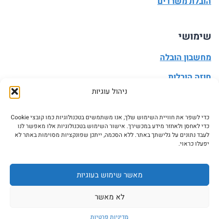
הובלת משרדים
שימושי
מחשבון הובלה
חוזה הובלות
ניהול עוגיות
מעבר דירה
הובלה עצמית
כדי לשפר את חוויית השימוש שלך, אנו משתמשים בטכנולוגיות כמו קובצי Cookie
כדי לאחסן ולאחזר מידע במכשירך. אישור השימוש בטכנולוגיות אלו מאפשר לנו
עדכון כתובת
לעבד נתונים על גלישתך באתר. ללא הסכמה, ייתכן שפונקציות מסוימות באתר לא
יפעלו כראוי.
מאשר שימוש בעוגיות
© 2026 ASK5 - אסק5 כל הזכויות שמורות. אין להעתיק או
לא מאשר
לעשות שימוש בתכני האתר בלי רשות מפורשת בכתב
מדיניות פרטיות