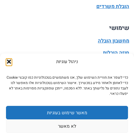
הובלת משרדים
שימושי
מחשבון הובלה
חוזה הובלות
ניהול עוגיות
מעבר דירה
הובלה עצמית
כדי לשפר את חוויית השימוש שלך, אנו משתמשים בטכנולוגיות כמו קובצי Cookie
כדי לאחסן ולאחזר מידע במכשירך. אישור השימוש בטכנולוגיות אלו מאפשר לנו
עדכון כתובת
לעבד נתונים על גלישתך באתר. ללא הסכמה, ייתכן שפונקציות מסוימות באתר לא
יפעלו כראוי.
מאשר שימוש בעוגיות
© 2026 ASK5 - אסק5 כל הזכויות שמורות. אין להעתיק או
לא מאשר
לעשות שימוש בתכני האתר בלי רשות מפורשת בכתב