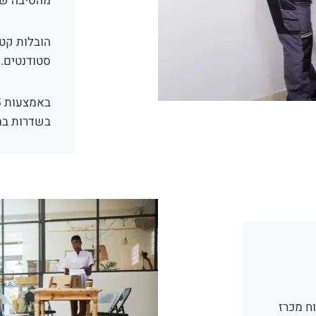
מהסיבה שה
הובלות קטנ
סטודנטים.
בשדרות במח
ח מכרז