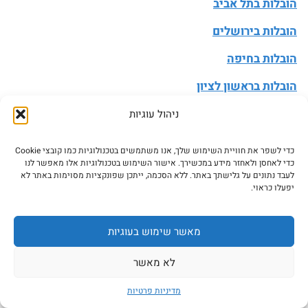
הובלות בתל אביב
הובלות בירושלים
הובלות בחיפה
הובלות בראשון לציון
הובלות בפתח תקווה
ניהול עוגיות
הובלות בנתניה
כדי לשפר את חוויית השימוש שלך, אנו משתמשים בטכנולוגיות כמו קובצי Cookie
כדי לאחסן ולאחזר מידע במכשירך. אישור השימוש בטכנולוגיות אלו מאפשר לנו
לעבד נתונים על גלישתך באתר. ללא הסכמה, ייתכן שפונקציות מסוימות באתר לא
הובלה בערים פופולריות
יפעלו כראוי.
הובלות ברמת גן
מאשר שימוש בעוגיות
הובלות בחולון
לא מאשר
הובלות ברחובות
מדיניות פרטיות
הובלות באשדוד