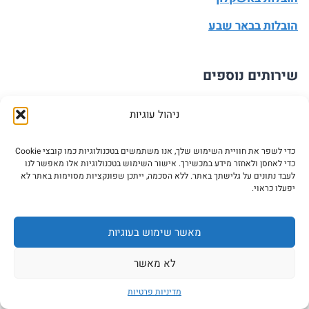
הובלות בבאר שבע
שירותים נוספים
אריזה והובלה
ניהול עוגיות
חברות אריזה למעבר דירה
כדי לשפר את חוויית השימוש שלך, אנו משתמשים בטכנולוגיות כמו קובצי Cookie
הובלות בין ערים
כדי לאחסן ולאחזר מידע במכשירך. אישור השימוש בטכנולוגיות אלו מאפשר לנו
לעבד נתונים על גלישתך באתר. ללא הסכמה, ייתכן שפונקציות מסוימות באתר לא
הובלה דחופה
יפעלו כראוי.
הובלת משרדים
מאשר שימוש בעוגיות
שימושי
לא מאשר
מדיניות פרטיות
מחשבון הובלה