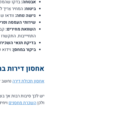
אבטחה:
בדקו שהמקום
ביטוח:
המחיר צריך לכ
גישה נוחה:
וודאו ששע
שירותי העמסה ופרי
השוואת מחירים:
התחיייבות. התקשרו 
בדיקת תנאי השכירו
ביקור במחסן:
וידוא ש
אחסון דירות ב
אחסון תכולת דירה
נחשב לא
יש לכך סיבות רבות אך בש
ולכן
השכרת מחסנים
ויחיד