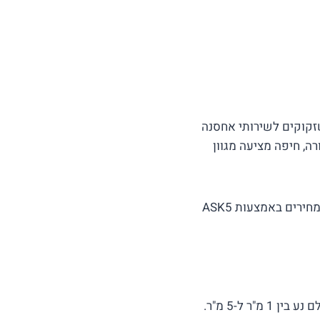
שזקוקים לשירותי אחסנה
ה, חיפה מציעה מגוון
בחירת מחסן להשכרה בחיפה דורשת תכנון ומחשבה. התחשבו בצרכים שלכם, ערכו השוואת מחירים באמצעות ASK5
ר ל-5 מ"ר.