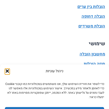
הובלות בין ערים
הובלה דחופה
הובלת משרדים
שימושי
מחשבון הובלה
חוזה הובלות
ניהול עוגיות
מעבר דירה
הובלה עצמית
כדי לשפר את חוויית השימוש שלך, אנו משתמשים בטכנולוגיות כמו קובצי Cookie
כדי לאחסן ולאחזר מידע במכשירך. אישור השימוש בטכנולוגיות אלו מאפשר לנו
עדכון כתובת
לעבד נתונים על גלישתך באתר. ללא הסכמה, ייתכן שפונקציות מסוימות באתר לא
יפעלו כראוי.