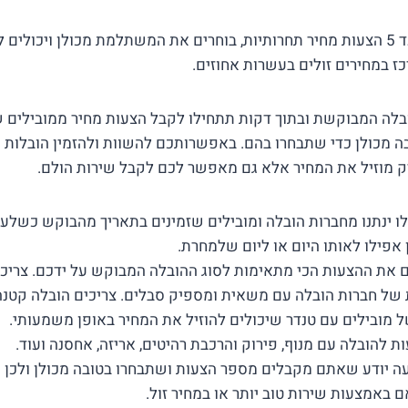
התוצאה – אתם משווים עד 5 הצעות מחיר תחרותיות, בוחרים את המשתלמת מכולן ויכ
ז במחירים זולים בעשרות אחוזים.
לה המבוקשת ובתוך דקות תתחילו לקבל הצעות מחיר ממובילים 
 מכולן כדי שתבחרו בהם. באפשרותכם להשוות ולהזמין הובלות מ
רק מוזיל את המחיר אלא גם מאפשר לכם לקבל שירות הולם.
 ינתנו מחברות הובלה ומובילים שזמינים בתאריך מהבוקש כשלעתי
אפילו לאותו היום או ליום שלמחרת.
ם את ההצעות הכי מתאימות לסוג ההובלה המבוקש על ידכם. צריכי
 של חברות הובלה עם משאית ומספיק סבלים. צריכים הובלה קטנה
ל מובילים עם טנדר שיכולים להוזיל את המחיר באופן משמעותי.
ת להובלה עם מנוף, פירוק והרכבת רהיטים, אריזה, אחסנה ועוד.
עה יודע שאתם מקבלים מספר הצעות ושתבחרו בטובה מכולן ולכן י
 באמצעות שירות טוב יותר או במחיר זול.