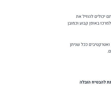
כה יכולה לייקר את המחיר של ההובלה באופן משמעותי אך באמצעות ASK5 אתם יכולים להוזיל את
רכז באופן קבוע וכמובן
ואטרקטיבים ככל שניתן
.
נת להבטיח הובלה