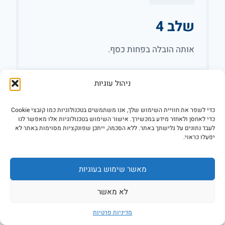
שלב 4
אותה הובלה בפחות כסף.
ניהול עוגיות
כדי לשפר את חוויית השימוש שלך, אנו משתמשים בטכנולוגיות כמו קובצי Cookie
כדי לאחסן ולאחזר מידע במכשירך. אישור השימוש בטכנולוגיות אלו מאפשר לנו
לעבד נתונים על גלישתך באתר. ללא הסכמה, ייתכן שפונקציות מסוימות באתר לא
יפעלו כראוי.
שאלות ותשובות
מאשר שימוש בעוגיות
איך כדאי להזמין מובילים ברעננה?
לא מאשר
1. הזמינו מובילים שיש להם ביטוח הובלות תקף.
מדיניות פרטיות