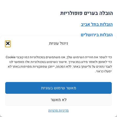
הובלה בערים פופולריות
הובלות בתל אביב
הובלות בירושלים
ניהול עוגיות
הובלות בחיפה
הובלות בראשון לציון
כדי לשפר את חוויית השימוש שלך, אנו משתמשים בטכנולוגיות כמו קובצי Cookie
כדי לאחסן ולאחזר מידע במכשירך. אישור השימוש בטכנולוגיות אלו מאפשר לנו
הובלות בפתח תקווה
לעבד נתונים על גלישתך באתר. ללא הסכמה, ייתכן שפונקציות מסוימות באתר לא
יפעלו כראוי.
הובלות בנתניה
מאשר שימוש בעוגיות
הובלה בערים פופולריות
לא מאשר
הובלות ברמת גן
מדיניות פרטיות