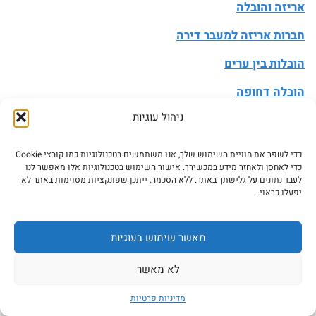
אריזה והובלה
חברות אריזה למעבר דירה
הובלות בין ערים
הובלה דחופה
ניהול עוגיות
הובלת משרדים
כדי לשפר את חוויית השימוש שלך, אנו משתמשים בטכנולוגיות כמו קובצי Cookie
כדי לאחסן ולאחזר מידע במכשירך. אישור השימוש בטכנולוגיות אלו מאפשר לנו
שימושי
לעבד נתונים על גלישתך באתר. ללא הסכמה, ייתכן שפונקציות מסוימות באתר לא
יפעלו כראוי.
מחשבון הובלה
חוזה הובלות
מאשר שימוש בעוגיות
מעבר דירה
לא מאשר
הובלה עצמית
מדיניות פרטיות
עדכון כתובת