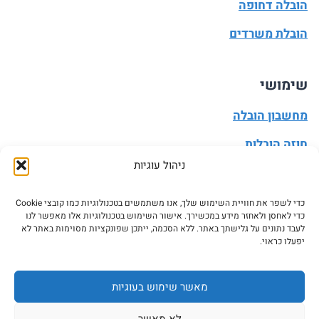
הובלה דחופה
הובלת משרדים
שימושי
מחשבון הובלה
חוזה הובלות
ניהול עוגיות
מעבר דירה
הובלה עצמית
כדי לשפר את חוויית השימוש שלך, אנו משתמשים בטכנולוגיות כמו קובצי Cookie
כדי לאחסן ולאחזר מידע במכשירך. אישור השימוש בטכנולוגיות אלו מאפשר לנו
עדכון כתובת
לעבד נתונים על גלישתך באתר. ללא הסכמה, ייתכן שפונקציות מסוימות באתר לא
יפעלו כראוי.
מאשר שימוש בעוגיות
© 2026 ASK5 - אסק5 כל הזכויות שמורות. אין להעתיק או
לא מאשר