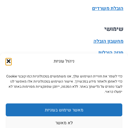
הובלת משרדים
שימושי
מחשבון הובלה
חוזה הובלות
ניהול עוגיות
מעבר דירה
הובלה עצמית
כדי לשפר את חוויית השימוש שלך, אנו משתמשים בטכנולוגיות כמו קובצי Cookie
כדי לאחסן ולאחזר מידע במכשירך. אישור השימוש בטכנולוגיות אלו מאפשר לנו
עדכון כתובת
לעבד נתונים על גלישתך באתר. ללא הסכמה, ייתכן שפונקציות מסוימות באתר לא
יפעלו כראוי.
מאשר שימוש בעוגיות
© 2026 ASK5 - אסק5 כל הזכויות שמורות. אין להעתיק או
לא מאשר
לעשות שימוש בתכני האתר בלי רשות מפורשת בכתב